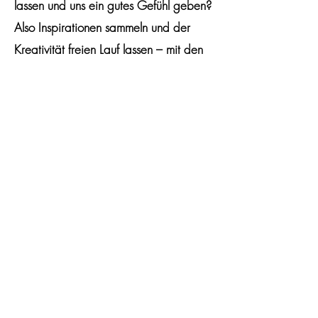
lassen und uns ein gutes Gefühl geben?
Also Inspirationen sammeln und der
Kreativität freien Lauf lassen – mit den
Feinkost Produkten und Spirituosen von
BUENA
.
PARTY
Es gibt keine Produkte
zum Anzeigen.
Datenschutz
Impressum