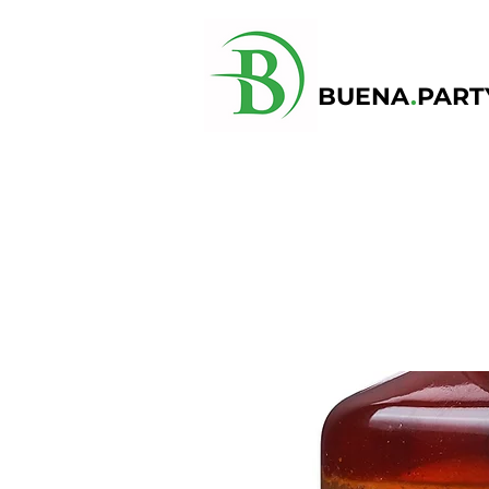
BUENA
.
PART