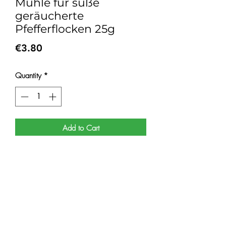
Mühle für süße
geräucherte
Pfefferflocken 25g
Price
€3.80
Quantity
*
Add to Cart
Sehr zu empfehlen für Ihre Pizzen, Pasta,
Fleisch, Fisch und in allen Zubereitungen,
die Paprika enthalten können.