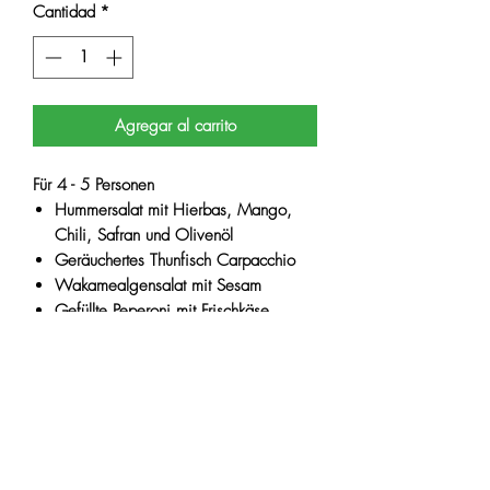
Cantidad
*
Agregar al carrito
Für 4 - 5 Personen
Hummersalat mit Hierbas, Mango,
Chili, Safran und Olivenöl
Geräuchertes Thunfisch Carpacchio
Wakamealgensalat mit Sesam
Gefüllte Peperoni mit Frischkäse
Artischockensalat mit Paprika und
Kapern
Humus mit Minze, Olivenmix,
Meeresfenchel